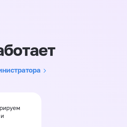
аботает
министратора
грируем
 и