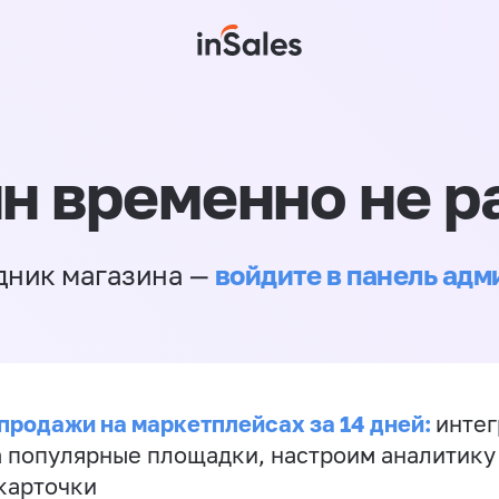
н временно не р
войдите в панель ад
дник магазина —
продажи на маркетплейсах за 14 дней:
инте
а популярные площадки, настроим аналитику
карточки